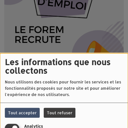
Les informations que nous
collectons
Nous utilisons des cookies pour fournir les services et les
fonctionnalités proposés sur notre site et pour améliorer
l'expérience de nos utilisateurs.
28 OCTOBRE 2024 -
2481 VUES
La maison de repos Saint-Charles située à Bouillon
Tout accepter
Tout refuser
recrute
une ou un ergothérapeute.
Analytics
Vous effectuez le bilan des capacités physiques,