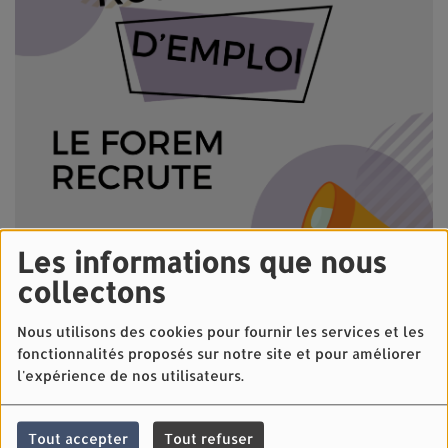
Les informations que nous
collectons
Nous utilisons des cookies pour fournir les services et les
fonctionnalités proposés sur notre site et pour améliorer
l'expérience de nos utilisateurs.
28 OCTOBRE 2024 -
2481 VUES
Le laboratoire privé LARECO situé à Aye recrute
une
Tout accepter
Tout refuser