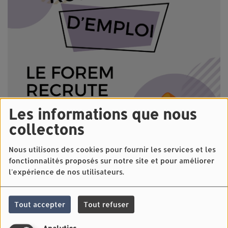
Les informations que nous
collectons
Nous utilisons des cookies pour fournir les services et les
fonctionnalités proposés sur notre site et pour améliorer
l'expérience de nos utilisateurs.
16 JUIN 2025 -
2353 VUES
Tout accepter
Tout refuser
La maison de repos pour personnes âgées Bellefleur