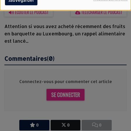
Sauvegarder
26 JUIN 2025
ÉCOUTER LE PODCAST
TÉLÉCHARGER LE PODCAST
Attention si vous avez acheté récemment des fruits
en barquette au Luxembourg, un rappel alimentaire
est lancé...
Commentaires(0)
Connectez-vous pour commenter cet article
SE CONNECTER
0
0
0