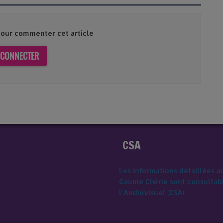
our commenter cet article
 CONNECTER
CSA
Les informations détaillées a
Gaume Chérie sont consultable
l’Audiovisuel (CSA)