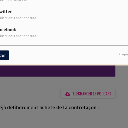
ilisation: Analyse
witter
ilisation: Fonctionnalité
acebook
ilisation: Fonctionnalité
Propu
der
TÉLÉCHARGER LE PODCAST
jà délibérement acheté de la contrefaçon...