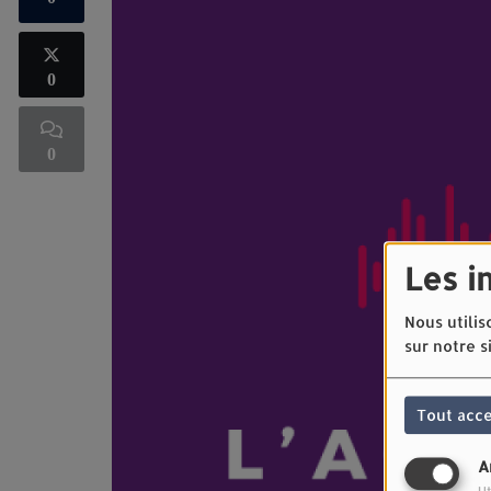
0
0
Les i
Nous utilis
sur notre s
Tout acc
A