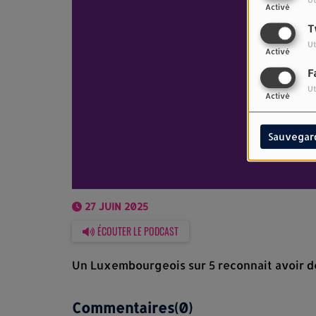
Ut
Activé
T
Ut
Activé
F
Ut
Activé
Sauvegar
27 JUIN 2025
ÉCOUTER LE PODCAST
Un Luxembourgeois sur 5 reconnait avoir dé
Commentaires(0)