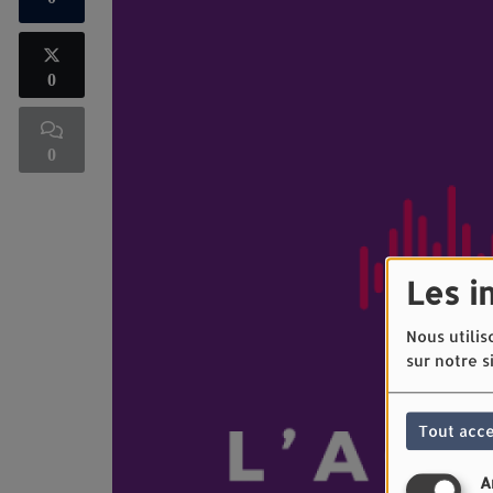
0
0
Les i
Nous utilis
sur notre s
Tout acc
A