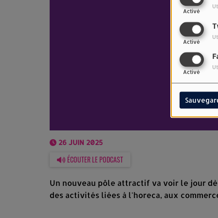
Ut
Activé
T
Ut
Activé
F
Ut
Activé
Sauvegar
26 JUIN 2025
ÉCOUTER LE PODCAST
Un nouveau pôle attractif va voir le jour d
des activités liées à l'horeca, aux commerce