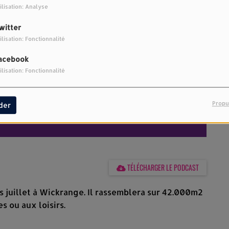
ilisation: Analyse
witter
ilisation: Fonctionnalité
acebook
ilisation: Fonctionnalité
Propu
der
TÉLÉCHARGER LE PODCAST
ès juillet à Wickrange. Il rassemblera sur 42.000m2
s ou aux loisirs.