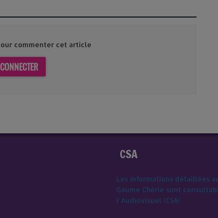
our commenter cet article
 CONNECTER
CSA
Les informations détaillées a
Gaume Chérie sont consultable
l’Audiovisuel (CSA)