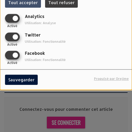
Tout accepter
Tout refuser
Analytics
Utilisation: Analyse
Activé
Twitter
Utilisation: Fonctionnalité
Activé
Facebook
1307 VUES
Utilisation: Fonctionnalité
Activé
JONAS BLUE & MALIVE - EDGE OF DESIRE
Propulsé par Orejime
Sauvegarder
Commentaires(0)
Connectez-vous pour commenter cet article
SE CONNECTER