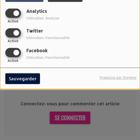
Analytics
Utilisation: Analyse
Activé
Twitter
Utilisation: Fonctionnalité
Activé
1411 VUES
Facebook
Utilisation: Fonctionnalité
MATHILDA - I LOVE YOU
Activé
Propulsé par Orejime
Commentaires(0)
Sauvegarder
Connectez-vous pour commenter cet article
SE CONNECTER